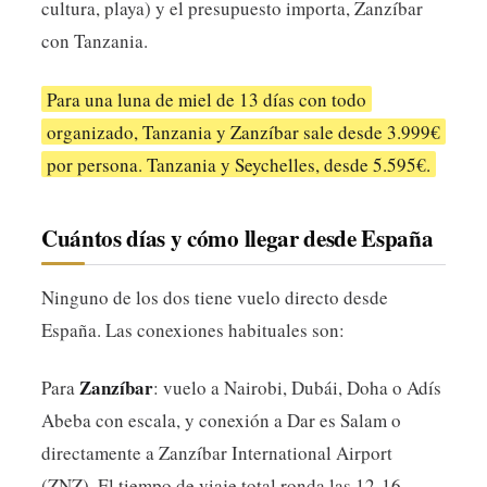
cultura, playa) y el presupuesto importa, Zanzíbar
con Tanzania.
Para una luna de miel de 13 días con todo
organizado, Tanzania y Zanzíbar sale desde 3.999€
por persona. Tanzania y Seychelles, desde 5.595€.
Cuántos días y cómo llegar desde España
Ninguno de los dos tiene vuelo directo desde
España. Las conexiones habituales son:
Zanzíbar
Para
: vuelo a Nairobi, Dubái, Doha o Adís
Abeba con escala, y conexión a Dar es Salam o
directamente a Zanzíbar International Airport
(ZNZ). El tiempo de viaje total ronda las 12-16