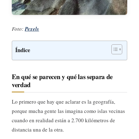
Experiencia
Para que
Foto:
Pexels
nuestra web
funcione lo
mejor posible
durante tu
visita. Si
rechaza estas
cookies,
algunas
En qué se parecen y qué las separa de
funcionalidades
desaparecerán
verdad
de la web.
Lo primero que hay que aclarar es la geografía,
Marketing
porque mucha gente las imagina como islas vecinas
Al compartir tus
cuando en realidad están a 2.700 kilómetros de
intereses y
comportamiento
distancia una de la otra.
mientras visitas
nuestro sitio,