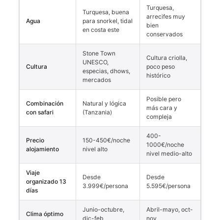
Turquesa,
Turquesa, buena
arrecifes muy
Agua
para snorkel, tidal
bien
en costa este
conservados
Stone Town
Cultura criolla,
UNESCO,
Cultura
poco peso
especias, dhows,
histórico
mercados
Posible pero
Combinación
Natural y lógica
más cara y
con safari
(Tanzania)
compleja
400-
Precio
150-450€/noche
1000€/noche
alojamiento
nivel alto
nivel medio-alto
Viaje
Desde
Desde
organizado 13
3.999€/persona
5.595€/persona
días
Junio-octubre,
Abril-mayo, oct-
Clima óptimo
dic-feb
nov