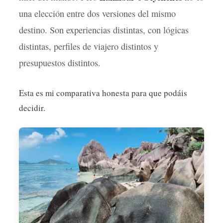
una elección entre dos versiones del mismo
Necesarias
destino. Son experiencias distintas, con lógicas
Estas
distintas, perfiles de viajero distintos y
cookies no
son
presupuestos distintos.
opcionales.
Son
necesarias
para que
Esta es mi comparativa honesta para que podáis
funcione la
decidir.
web.
Estadísticas
Para que
podamos
mejorar la
funcionalidad
y estructura
de la web, en
base a cómo
se usa la
web.