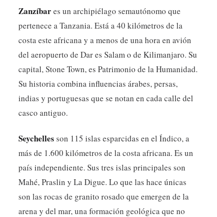
aumentas la
Zanzíbar
es un archipiélago semautónomo que
posibilidad de
ver contenido y
pertenece a Tanzania. Está a 40 kilómetros de la
ofertas
costa este africana y a menos de una hora en avión
personalizados.
del aeropuerto de Dar es Salam o de Kilimanjaro. Su
capital, Stone Town, es Patrimonio de la Humanidad.
Su historia combina influencias árabes, persas,
indias y portuguesas que se notan en cada calle del
casco antiguo.
Seychelles
son 115 islas esparcidas en el Índico, a
más de 1.600 kilómetros de la costa africana. Es un
país independiente. Sus tres islas principales son
Mahé, Praslin y La Digue. Lo que las hace únicas
son las rocas de granito rosado que emergen de la
arena y del mar, una formación geológica que no