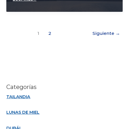
necesita
visa
para
ir
a
1
2
Siguiente
→
Dubái
desde
España?
Categorías
TAILANDIA
LUNAS DE MIEL
DUBÁI