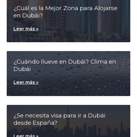
aumentas la
¿Cuál es la Mejor Zona para Alojarse
posibilidad de
ver contenido y
en Dubái?
ofertas
personalizados.
¿Cuál
Leer más »
es
la
Mejor
Zona
para
¿Cuándo llueve en Dubái? Clima en
Alojarse
Dubái
en
Dubái?
¿Cuándo
Leer más »
llueve
en
Dubái?
Clima
en
¿Se necesita visa para ir a Dubái
Dubái
desde España?
¿Se
Leer más »