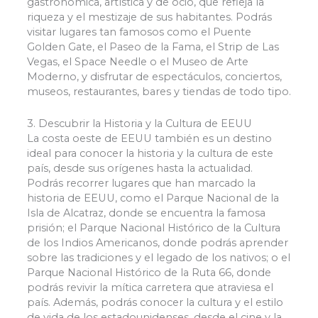
gastronómica, artística y de ocio, que refleja la
aumentas la
riqueza y el mestizaje de sus habitantes. Podrás
posibilidad de
ver contenido y
visitar lugares tan famosos como el Puente
ofertas
Golden Gate, el Paseo de la Fama, el Strip de Las
personalizados.
Vegas, el Space Needle o el Museo de Arte
Moderno, y disfrutar de espectáculos, conciertos,
museos, restaurantes, bares y tiendas de todo tipo.
3. Descubrir la Historia y la Cultura de EEUU
La costa oeste de EEUU también es un destino
ideal para conocer la historia y la cultura de este
país, desde sus orígenes hasta la actualidad.
Podrás recorrer lugares que han marcado la
historia de EEUU, como el Parque Nacional de la
Isla de Alcatraz, donde se encuentra la famosa
prisión; el Parque Nacional Histórico de la Cultura
de los Indios Americanos, donde podrás aprender
sobre las tradiciones y el legado de los nativos; o el
Parque Nacional Histórico de la Ruta 66, donde
podrás revivir la mítica carretera que atraviesa el
país. Además, podrás conocer la cultura y el estilo
de vida de los estadounidenses, desde el cine y la