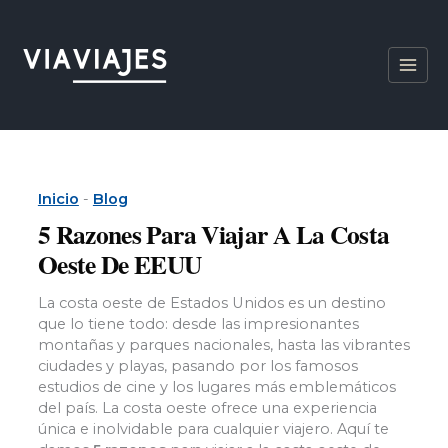
Ir
al
contenido
Inicio
-
Blog
5 Razones Para Viajar A La Costa
Oeste De EEUU
La costa oeste de Estados Unidos es un destino
que lo tiene todo: desde las impresionantes
montañas y parques nacionales, hasta las vibrantes
ciudades y playas, pasando por los famosos
estudios de cine y los lugares más emblemáticos
del país. La costa oeste ofrece una experiencia
única e inolvidable para cualquier viajero. Aquí te