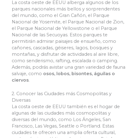
La costa oeste de EEUU alberga algunos de los
parques nacionales más bellos y sorprendentes
del mundo, como el Gran Cañón, el Parque
Experiencia
Nacional de Yosemite, el Parque Nacional de Zion,
Para que
el Parque Nacional de Yellowstone o el Parque
nuestra web
Nacional de las Secuoyas. Estos parques te
funcione lo
permitirán admirar paisajes de ensueño, como
mejor posible
cañones, cascadas, géiseres, lagos, bosques y
durante tu
visita. Si
montañas, y disfrutar de actividades al aire libre,
rechaza estas
como senderismo, rafting, escalada o camping.
cookies,
Además, podrás avistar una gran variedad de fauna
algunas
salvaje, como
osos, lobos, bisontes, águilas o
funcionalidades
ciervos
.
desaparecerán
de la web.
2. Conocer las Ciudades más Cosmopolitas y
Diversas
La costa oeste de EEUU también es el hogar de
Marketing
Al compartir tus
algunas de las ciudades más cosmopolitas y
intereses y
diversas del mundo, como Los Ángeles, San
comportamiento
Francisco, Las Vegas, Seattle o Portland. Estas
mientras visitas
ciudades te ofrecen una amplia oferta cultural,
nuestro sitio,