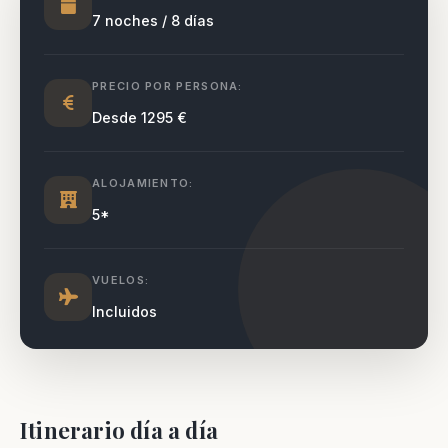
7 noches / 8 días
Experiencia
Para que
PRECIO POR PERSONA:
nuestra web
Desde 1295 €
funcione lo
mejor posible
durante tu
visita. Si
ALOJAMIENTO:
rechaza estas
cookies,
5*
algunas
funcionalidades
desaparecerán
VUELOS:
de la web.
Incluidos
Marketing
Al compartir tus
intereses y
comportamiento
mientras visitas
Itinerario día a día
nuestro sitio,