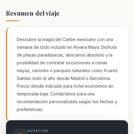
Resumen del viaje
Necesarias
Estas
cookies no
son
opcionales.
Descubre la magia del Caribe mexicano con una
Son
semana de todo incluido en Riviera Maya. Disfruta
necesarias
para que
de playas paradisíacas, descanso absoluto y la
funcione la
posibilidad de contratar excursiones a ruinas
web.
mayas, cenotes o parques naturales como Xcaret.
Salidas todo el año desde Madrid o Barcelona.
Estadísticas
Precio desde indicado para hotel económico en
Para que
temporada baja. Contáctanos para una
podamos
mejorar la
recomendación personalizada según tus fechas y
funcionalidad
preferencias.
y estructura
de la web, en
base a cómo
se usa la
DURACIÓN:
web.