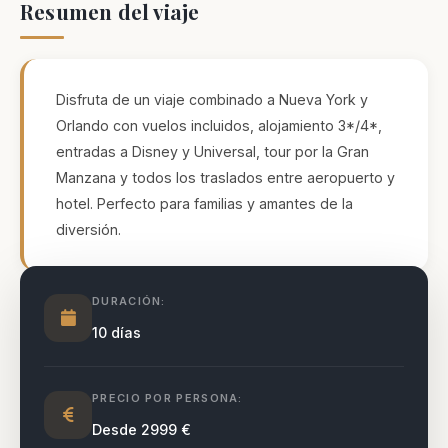
Resumen del viaje
Necesarias
Estas
cookies no
Disfruta de un viaje combinado a Nueva York y
son
Orlando con vuelos incluidos, alojamiento 3*/4*,
opcionales.
Son
entradas a Disney y Universal, tour por la Gran
necesarias
Manzana y todos los traslados entre aeropuerto y
para que
funcione la
hotel. Perfecto para familias y amantes de la
web.
diversión.
Estadísticas
DURACIÓN:
Para que
podamos
10 días
mejorar la
funcionalidad
y estructura
de la web, en
PRECIO POR PERSONA:
base a cómo
se usa la
Desde 2999 €
web.