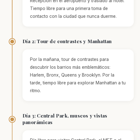
Recepción en el aeropuerto y traslado al hotel.
aumentas la
posibilidad de
Tiempo libre para una primera toma de
ver contenido y
contacto con la ciudad que nunca duerme.
ofertas
personalizados.
Día 2: Tour de contrastes y Manhattan
Por la mañana, tour de contrastes para
descubrir los barrios más emblemáticos:
Harlem, Bronx, Queens y Brooklyn. Por la
tarde, tiempo libre para explorar Manhattan a tu
ritmo.
Día 3: Central Park, museos y vistas
panorámicas