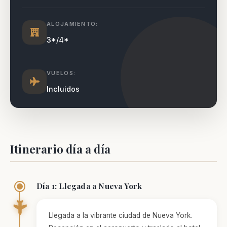
ALOJAMIENTO:
Experiencia
3*/4*
Para que
nuestra web
funcione lo
mejor posible
VUELOS:
durante tu
visita. Si
Incluidos
rechaza estas
cookies,
algunas
funcionalidades
desaparecerán
de la web.
Itinerario día a día
Marketing
Día 1: Llegada a Nueva York
Al compartir tus
intereses y
comportamiento
mientras visitas
Llegada a la vibrante ciudad de Nueva York.
nuestro sitio,