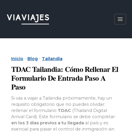
Ir
al
contenido
Inicio
-
Blog
-
Tailandia
TDAC Tailandia: Cómo Rellenar El
Formulario De Entrada Paso A
Paso
Si vas a viajar a Tailandia próximamente, hay un
requisito obligatorio que no puedes olvidar:
rellenar el formulario
TDAC
(Thailand Digital
Arrival Card). Este formulario se debe completar
en los 3 días previos a tu llegada
al país y es
esencial para pasar el control de inmigración sin