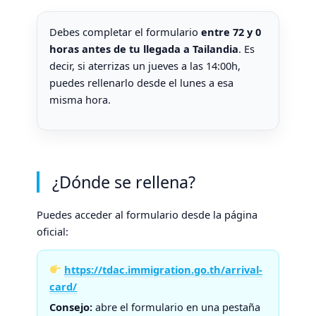
aumentas la
posibilidad de
Debes completar el formulario
entre 72 y 0
ver contenido y
ofertas
horas antes de tu llegada a Tailandia
. Es
personalizados.
decir, si aterrizas un jueves a las 14:00h,
puedes rellenarlo desde el lunes a esa
misma hora.
¿Dónde se rellena?
Puedes acceder al formulario desde la página
oficial:
https://tdac.immigration.go.th/arrival-
card/
Consejo:
abre el formulario en una pestaña