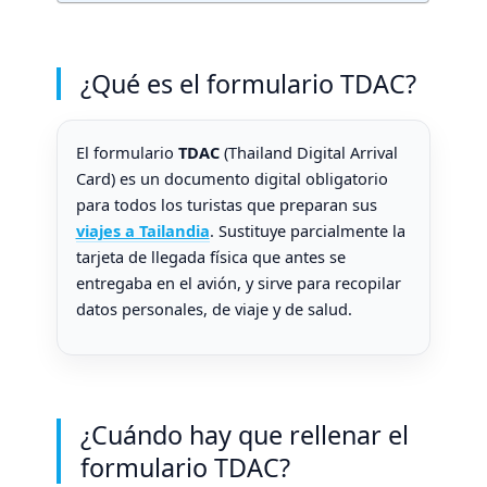
Experiencia
¿Qué es el formulario TDAC?
Para que
nuestra web
funcione lo
mejor posible
El formulario
TDAC
(Thailand Digital Arrival
durante tu
Card) es un documento digital obligatorio
visita. Si
para todos los turistas que preparan sus
rechaza estas
cookies,
viajes a Tailandia
. Sustituye parcialmente la
algunas
tarjeta de llegada física que antes se
funcionalidades
entregaba en el avión, y sirve para recopilar
desaparecerán
de la web.
datos personales, de viaje y de salud.
Marketing
Al compartir tus
intereses y
¿Cuándo hay que rellenar el
comportamiento
mientras visitas
formulario TDAC?
nuestro sitio,